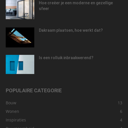
Hoe creëer je een moderne en gezellige
sfeer
Dakraam plaatsen, hoe werkt dat?
Is een rolluik inbraakwerend?
POPULAIRE CATEGORIE
Bouw
13
Wonen
6
Inspiraties
4