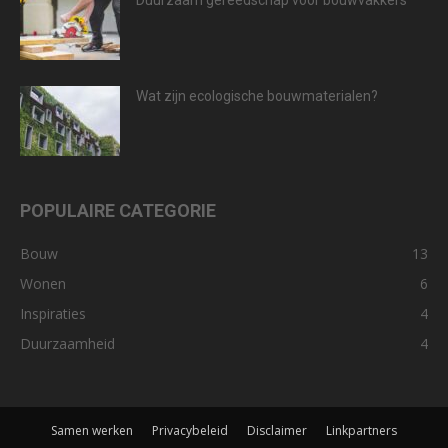
Duurzaam gereedschap voor bouwvakkers
Wat zijn ecologische bouwmaterialen?
POPULAIRE CATEGORIE
Bouw
13
Wonen
6
Inspiraties
4
Duurzaamheid
4
Samen werken
Privacybeleid
Disclaimer
Linkpartners