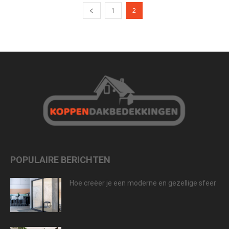
1
2
POPULAIRE BERICHTEN
Hoe creëer je een moderne en gezellige sfeer