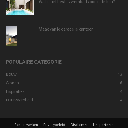
Wat is het beste zwembad voor in de tuin?
Maak van je garage je kantoor
POPULAIRE CATEGORIE
Bouw
13
Wonen
6
Inspiraties
4
Duurzaamheid
4
Samen werken
Privacybeleid
Disclaimer
Linkpartners