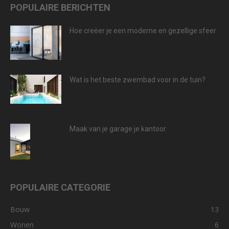
POPULAIRE BERICHTEN
Hoe creëer je een moderne en gezellige sfeer
Wat is het beste zwembad voor in de tuin?
Maak van je garage je kantoor
POPULAIRE CATEGORIE
Bouw
13
Wonen
6